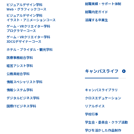
就職実績・サポート体制
ビジュアルデザイン学科
Web・グラフィックコース
就職内定ガイド
ビジュアルデザイン学科
イラスト・アニメーションコース
活躍する卒業生
ゲーム・VRクリエイター学科
プログラマーコース
ゲーム・VRクリエイター学科
3DCGデザイナーコース
ホテル・ブライダル・観光学科
医療事務総合学科
経営アシスト学科
キャンパスライフ
公務員総合学科
情報スペシャリスト学科
情報システム学科
キャンパスライブラリ
デジタルビジネス学科
クロスエデュケーション
国際ITビジネス学科
リアルボイス
学校行事
学生会・委員会・クラブ活動
学びを活かした作品制作