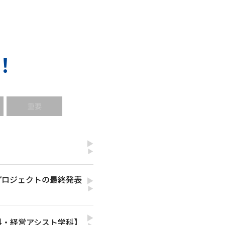
！
重要
▶
プロジェクトの最終発表
▶
科・経営アシスト学科】