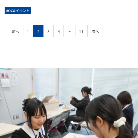
#OC&イベント
前へ
1
2
3
4
…
11
次へ