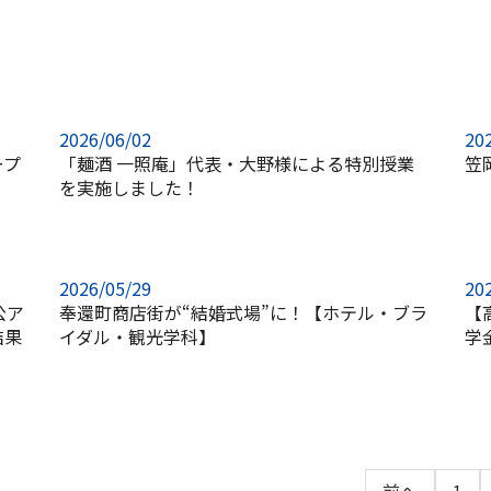
2026/06/02
20
ープ
「麺酒 一照庵」代表・大野様による特別授業
笠
を実施しました！
2026/05/29
20
公ア
奉還町商店街が“結婚式場”に！【ホテル・ブラ
【
結果
イダル・観光学科】
学