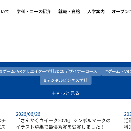
ついて
学科・コース紹介
就職・資格
入学案内
オープン
#ゲーム･VRクリエイター学科3DCGデザイナーコース
#ゲーム・V
#デジタルビジネス学科
＋もっと見る
2026/06/26
20
はチ
「さんかくウイーク2026」シンボルマークの
活
パス
イラスト募集で最優秀賞を受賞しました！
科