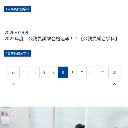
#公務員総合学科
2026/02/09
2025年度 公務員試験合格速報！！【公務員総合学科】
#公務員総合学科
前
1
…
3
4
5
6
7
…
11
次
へ
へ