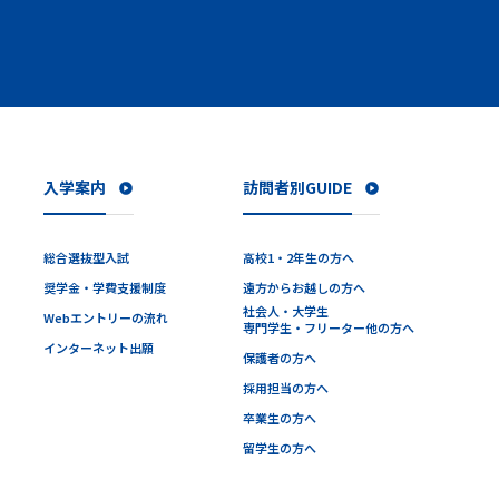
入学案内
訪問者別GUIDE
総合選抜型入試
高校1・2年生の方へ
奨学金・学費支援制度
遠方からお越しの方へ
社会人・大学生
Webエントリーの流れ
専門学生・フリーター他の方へ
インターネット出願
保護者の方へ
採用担当の方へ
卒業生の方へ
留学生の方へ