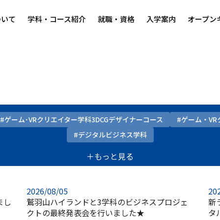
ついて
学科・コース紹介
就職・資格
入学案内
オープン
#ゲーム･VRクリエイター学科3DCGデザイナーコース
#ゲーム・V
#デジタルビジネス学科
＋もっと見る
2026/08/05
20
まし
鷲羽山ハイランドと3学科のビジネスプロジェ
新
クトの最終発表会を行いました★
タ