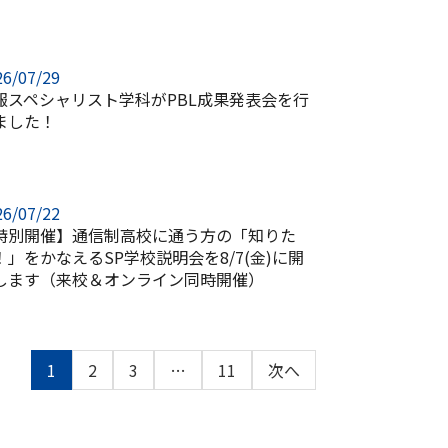
26/07/29
報スペシャリスト学科がPBL成果発表会を行
ました！
26/07/22
特別開催】通信制高校に通う方の「知りた
！」をかなえるSP学校説明会を8/7(金)に開
します（来校＆オンライン同時開催）
1
2
3
…
11
次へ