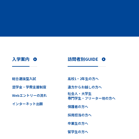
入学案内
訪問者別GUIDE
総合選抜型入試
高校1・2年生の方へ
奨学金・学費支援制度
遠方からお越しの方へ
社会人・大学生
Webエントリーの流れ
専門学生・フリーター他の方へ
インターネット出願
保護者の方へ
採用担当の方へ
卒業生の方へ
留学生の方へ