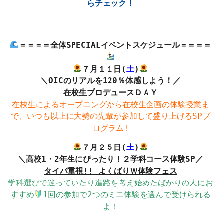
らチェック！
＝＝＝＝全体SPECIALイベントスケジュール＝＝＝＝
７月１１日(
土
)
＼OICのリアルを120％体感しよう！／
在校生プロデュースＤＡＹ
在校生によるオープニングから在校生企画の体験授業ま
で、いつも以上に大勢の先輩が参加して盛り上げるSPプ
ログラム!
７月２５日(
土
)
＼高校1・2年生にぴったり！２学科コース体験SP／
タイパ重視!! よくばりＷ体験フェス
学科選びで迷っていたり進路を考え始めたばかりの人にお
すすめ
1回の参加で2つのミニ体験を選んで受けられる
よ！