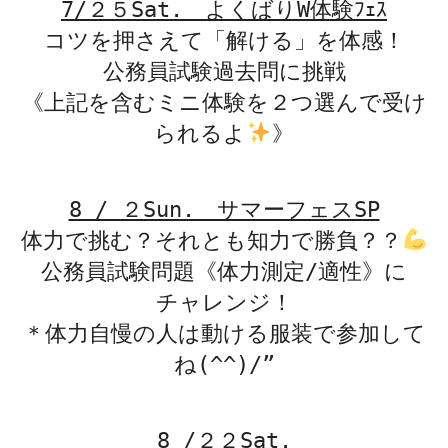
7/２５Sat. よくばりW体験ﾌｪｽ
コツを押さえて「解ける」を体感！
公務員試験過去問に挑戦
《上記を含む
ミニ体験を２つ選んで受け
られるよ
》
8 / ２Sun. サマーフェスSP
体力で挑む？それとも知力で勝負？？
公務員試験問題《体力測定/適性》に
チャレンジ！
＊体力自慢の人は動ける服装で参加して
ね(^^)/”
8 /２２Sat.