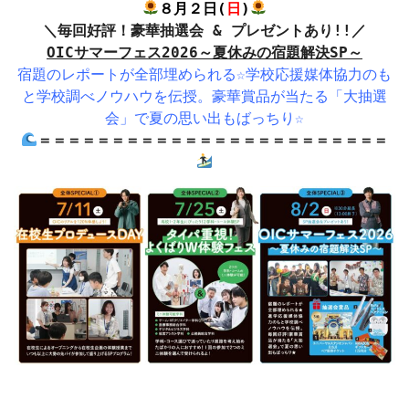
８月２日(
日
)
＼毎回好評！豪華抽選会 & プレゼントあり!!／
OICサマーフェス2026～夏休みの宿題解決SP～
宿題のレポートが全部埋められる☆学校応援媒体協力のも
と学校調べノウハウを伝授。豪華賞品が当たる「大抽選
会」で夏の思い出もばっちり☆
＝＝＝＝＝＝＝＝＝＝＝＝＝＝＝＝＝＝＝＝＝＝＝＝