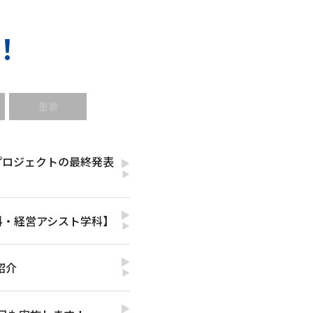
！
重要
プロジェクトの最終発表
▶
科・経営アシスト学科】
▶
紹介
▶