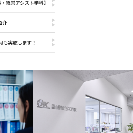
科・経営アシスト学科】
▶
紹介
▶
2月も実施します！
▶