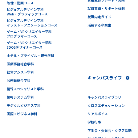
映像・動画コース
就職実績・サポート体制
ビジュアルデザイン学科
Web・グラフィックコース
就職内定ガイド
ビジュアルデザイン学科
イラスト・アニメーションコース
活躍する卒業生
ゲーム・VRクリエイター学科
プログラマーコース
ゲーム・VRクリエイター学科
3DCGデザイナーコース
ホテル・ブライダル・観光学科
医療事務総合学科
経営アシスト学科
キャンパスライフ
公務員総合学科
情報スペシャリスト学科
情報システム学科
キャンパスライブラリ
デジタルビジネス学科
クロスエデュケーション
国際ITビジネス学科
リアルボイス
学校行事
学生会・委員会・クラブ活動