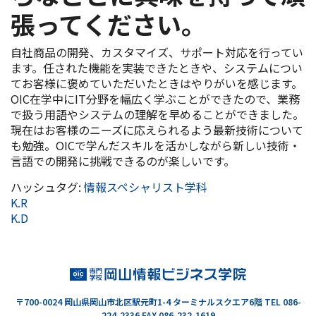
張ってください。
自社商品の開発、カスタマイズ、サポート対応を行ってい
ます。任された機能を実装できたときや、システムについ
てお客様に褒めていただいたときはやりがいを感じます。
OIC在学中にIT分野を幅広く学ぶことができたので、業務
で扱う用語やシステムの理解を早めることができました。
現在はお客様のニーズに応えられるよう最新技術について
も勉強。OICで学んだスキルを活かしながら新しい技術・
言語での開発に挑戦できるのが楽しいです。
ハッシュタグ:
情報スペシャリスト学科
K.R
K.D
〒700-0024
岡山県岡山市北区駅元町1-4 ターミナルスクエア6階
TEL 086-
224-2336 FAX 086-232-1619