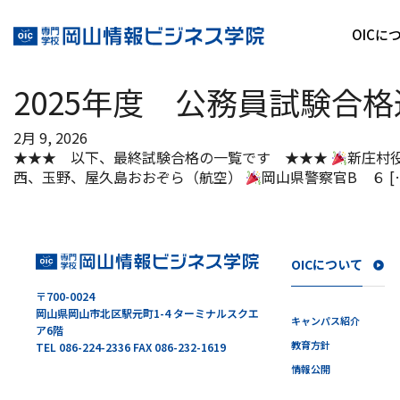
タグ:
内定速報
OICに
40
2025年度 公務員試験合
2月 9, 2026
★★★ 以下、最終試験合格の一覧です ★★★
新庄村
西、玉野、屋久島おおぞら（航空）
岡山県警察官B ６ [
OICについて
〒700-0024
岡山県岡山市北区駅元町1-4 ターミナルスクエ
キャンパス紹介
ア6階
教育方針
TEL 086-224-2336 FAX 086-232-1619
情報公開