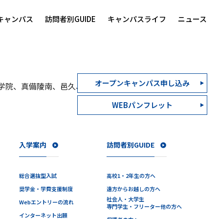
キャンパス
訪問者別GUIDE
キャンパスライフ
ニュース
オープンキャンパス申し込み
学院、真備陵南、邑久、鹿島朝日
自衛官候補生 ３名関
WEBパンフレット
入学案内
訪問者別GUIDE
総合選抜型入試
高校1・2年生の方へ
奨学金・学費支援制度
遠方からお越しの方へ
社会人・大学生
Webエントリーの流れ
専門学生・フリーター他の方へ
インターネット出願