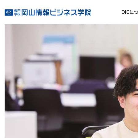
T.D
OICに