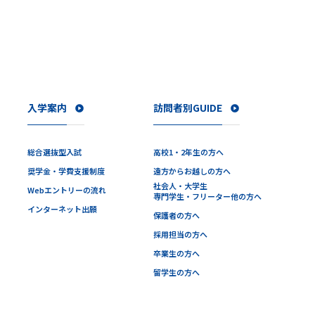
入学案内
訪問者別GUIDE
総合選抜型入試
高校1・2年生の方へ
奨学金・学費支援制度
遠方からお越しの方へ
社会人・大学生
Webエントリーの流れ
専門学生・フリーター他の方へ
インターネット出願
保護者の方へ
採用担当の方へ
卒業生の方へ
留学生の方へ